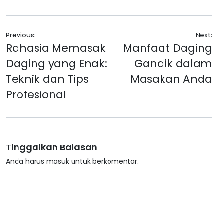
Navigasi
Previous:
Next:
Rahasia Memasak
Manfaat Daging
pos
Daging yang Enak:
Gandik dalam
Teknik dan Tips
Masakan Anda
Profesional
Tinggalkan Balasan
Anda harus
masuk
untuk berkomentar.
Sign up to Newsletter